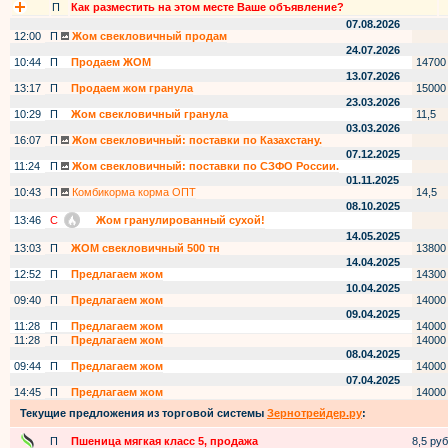
П
Как разместить на этом месте Ваше объявление?
07.08.2026
12:00
П
Жом свекловичный продам
24.07.2026
10:44
П
Продаем ЖОМ
14700
13.07.2026
13:17
П
Продаем жом гранула
15000
23.03.2026
10:29
П
Жом свекловичный гранула
11,5
03.03.2026
16:07
П
Жом свекловичный: поставки по Казахстану.
07.12.2025
11:24
П
Жом свекловичный: поставки по СЗФО России.
01.11.2025
10:43
П
Комбикорма корма ОПТ
14,5
08.10.2025
13:46
С
Жом гранулированный сухой!
14.05.2025
13:03
П
ЖОМ свекловичный 500 тн
13800
14.04.2025
12:52
П
Предлагаем жом
14300
10.04.2025
09:40
П
Предлагаем жом
14000
09.04.2025
11:28
П
Предлагаем жом
14000
11:28
П
Предлагаем жом
14000
08.04.2025
09:44
П
Предлагаем жом
14000
07.04.2025
14:45
П
Предлагаем жом
14000
Текущие предложения из торговой системы
Зернотрейдер.ру
:
П
Пшеница мягкая класс 5, продажа
8,5 руб.