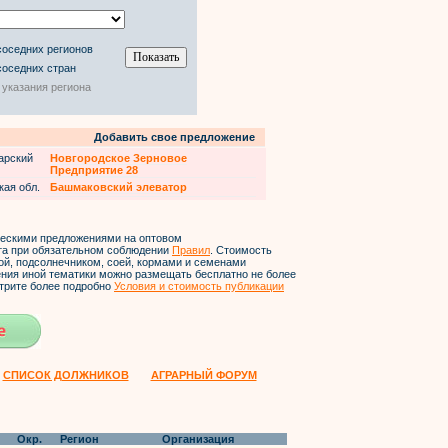
соседних регионов
соседних стран
 указания региона
Добавить свое предложение
арский
Новгородское Зерновое
Предприятие 28
кая обл.
Башмаковский элеватор
ческими предложениями на оптовом
йта при обязательном соблюдении
Правил
. Стоимость
ой, подсолнечником, соей, кормами и семенами
ления иной тематики можно размещать бесплатно не более
трите более подробно
Условия и стоимость публикации
СПИСОК ДОЛЖНИКОВ
АГРАРНЫЙ ФОРУМ
Окр.
Регион
Организация