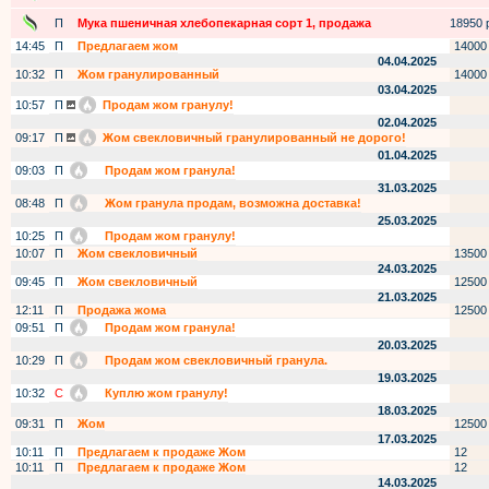
П
Мука пшеничная хлебопекарная сорт 1, продажа
18950 р
14:45
П
Предлагаем жом
14000
04.04.2025
10:32
П
Жом гранулированный
14000
03.04.2025
10:57
П
Продам жом гранулу!
02.04.2025
09:17
П
Жом свекловичный гранулированный не дорого!
01.04.2025
09:03
П
Продам жом гранула!
31.03.2025
08:48
П
Жом гранула продам, возможна доставка!
25.03.2025
10:25
П
Продам жом гранулу!
10:07
П
Жом свекловичный
13500
24.03.2025
09:45
П
Жом свекловичный
12500
21.03.2025
12:11
П
Продажа жома
12500
09:51
П
Продам жом гранула!
20.03.2025
10:29
П
Продам жом свекловичный гранула.
19.03.2025
10:32
С
Куплю жом гранулу!
18.03.2025
09:31
П
Жом
12500
17.03.2025
10:11
П
Предлагаем к продаже Жом
12
10:11
П
Предлагаем к продаже Жом
12
14.03.2025