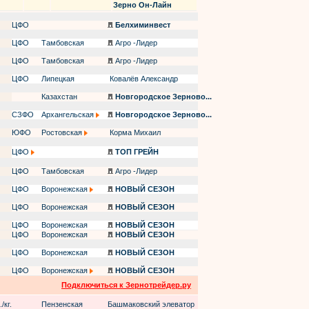
Зерно Он-Лайн
ЦФО
Белхиминвест
ЦФО
Тамбовская
Агро -Лидер
ЦФО
Тамбовская
Агро -Лидер
ЦФО
Липецкая
Ковалёв Александр
Казахстан
Новгородское Зерново...
СЗФО
Архангельская
Новгородское Зерново...
ЮФО
Ростовская
Корма Михаил
ЦФО
ТОП ГРЕЙН
ЦФО
Тамбовская
Агро -Лидер
ЦФО
Воронежская
НОВЫЙ СЕЗОН
ЦФО
Воронежская
НОВЫЙ СЕЗОН
ЦФО
Воронежская
НОВЫЙ СЕЗОН
ЦФО
Воронежская
НОВЫЙ СЕЗОН
ЦФО
Воронежская
НОВЫЙ СЕЗОН
ЦФО
Воронежская
НОВЫЙ СЕЗОН
Подключиться к Зернотрейдер.ру
/кг.
Пензенская
Башмаковский элеватор