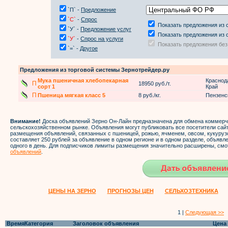
`П` -
Предложение
`С`
-
Спрос
Показать предложения из 
`У` -
Предложение услуг
Показать предложения из 
`У`
-
Спрос на услуги
Показать предложения без
`=` -
Другое
Предложения из торговой системы Зернотрейдер.ру
Мука пшеничная хлебопекарная
Краснод
П
18950 руб./т.
сорт 1
Край
П
Пшеница мягкая класс 5
8 руб./кг.
Пензенс
Внимание!
Доска объявлений Зерно Он-Лайн предназначена для обмена коммер
сельскохозяйственном рынке. Объявления могут публиковать все посетители са
размещения объявлений, связанных с пшеницей, рожью, ячменем, овсом, кукуруз
составляет 250 рублей за объявление в одном регионе и в одном разделе, объяв
одного в день. Для подписчиков лимиты размещения значительно расширены, смо
объявлений
.
ЦЕНЫ НА ЗЕРНО
ПРОГНОЗЫ ЦЕН
СЕЛЬХОЗТЕХНИКА
1 |
Следующая >>
Время
Категория
Заголовок объявления
Цена