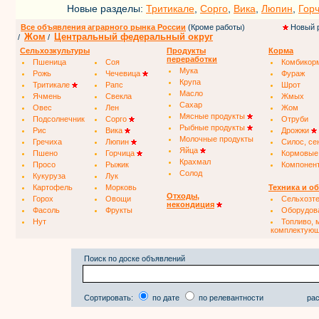
Новые разделы:
Тритикале
,
Сорго
,
Вика
,
Люпин
,
Гор
Все объявления аграрного рынка России
(Кроме работы)
Новый 
Жом
Центральный федеральный округ
/
/
Сельхозкультуры
Продукты
Корма
переработки
Пшеница
Соя
Комбикор
Мука
Рожь
Чечевица
Фураж
Крупа
Тритикале
Рапс
Шрот
Масло
Ячмень
Свекла
Жмых
Сахар
Овес
Лен
Жом
Мясные продукты
Подсолнечник
Сорго
Отруби
Рыбные продукты
Рис
Вика
Дрожжи
Молочные продукты
Гречиха
Люпин
Силос, се
Яйца
Пшено
Горчица
Кормовые
Крахмал
Просо
Рыжик
Компонен
Солод
Кукуруза
Лук
Картофель
Морковь
Техника и о
Отходы,
Горох
Овощи
Сельхозт
некондиция
Фасоль
Фрукты
Оборудов
Нут
Топливо, 
комплектую
Поиск по доске объявлений
Сортировать:
по дате
по релевантности
рас