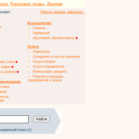
чица
,
Кормовые травы
,
Дрожжи
раздел
Работа: резюме, вакансии...
Агросредства
м
Семена
Удобрения
Агрохимия, биопрепараты
Услуги
Перевозки
Складские услуги и хранение
Услуги уборки
наж, сено
Услуги переработки
 травы
Инвестиции, кредиты
ты кормов
Покупка и продажа
предприятий и земли
борудование
ехника
ание
масла,
щие
ширенный поиск [+]