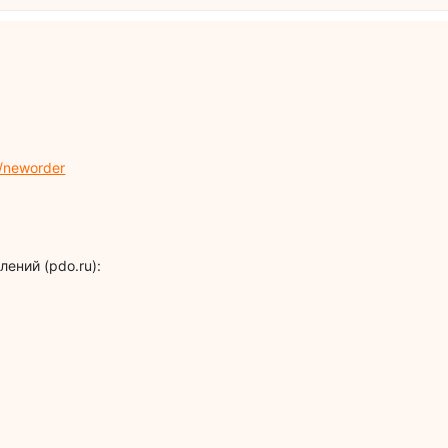
/neworder
ений (pdo.ru):