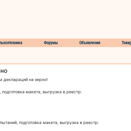
льхозтехника
Форумы
Объявления
Това
рно
 деклараций на зерно!
подготовка макета, выгрузка в реестр:
таний, подготовка макета, выгрузка в реестр: