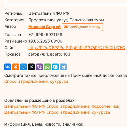
Регионы:
Центральный ФО РФ
Категория
Предложение услуг, Сельхозкультуры
Автор
Носачев Сергей
Сообщение автору
Телефон
+7 (999) 6921158
Размещено
19.06.2026 09:06
Сайт:
http://Р·РµСЂРЅРѕ-РґРµРєР»Р°СЂР°С†РёСЏ.СЂС„
Показов
cегодня: 1, всего: 163
Смотрите также предложения на Промышленной доске объявл
Спрос и предложение: кукуруза
Объявление размещено в разделах:
Центральный ФО РФ, спрос и предложение: подсолнечник
Центральный ФО РФ, спрос и предложение: кукуруза
Информация, цены, новости, аналитика: