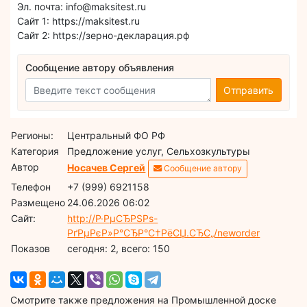
Эл. почта: info@maksitest.ru
Сайт 1: https://maksitest.ru
Сайт 2: https://зерно-декларация.рф
Сообщение автору объявления
Отправить
Регионы:
Центральный ФО РФ
Категория
Предложение услуг, Сельхозкультуры
Автор
Носачев Сергей
Сообщение автору
Телефон
+7 (999) 6921158
Размещено
24.06.2026 06:02
Сайт:
http://Р·РµСЂРЅРѕ-
РґРµРєР»Р°СЂР°С†РёСЏ.СЂС„/neworder
Показов
cегодня: 2, всего: 150
Смотрите также предложения на Промышленной доске