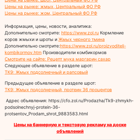
Цены на рынке: жмых, Центральный ФО РФ
Цены на рынке: жом, Центральный ФО РФ
Информация, цены, новости, аналитика:
Дополнительно смотрите:
https://www.zol.ru
Кормление
коров жмыхи и шроты и
Жмых черного тмина
Дополнительно смотрите:
https://www.zol.ru/proizvoditeli-
kombikormov.htm
Производители комбикормов
Смотрите на сайте: Рецепт мука маргарин сахар
Следующее объявление в разделе шрот:
ТК9: Жмых подсолнечный и рапсовый
Предыдущее объявление в разделе шрот:
ТК9: Жмых подсолнечный, протеин 36 процентов
Адрес объявления: https://cfo.zol.ru/Prodazha/Tk9-zhmykh-
podsolnechnyj-protein-36-
protsentov_Prodam_shrot_9883583.html
Цены на баннерную и текстовую рекламу на доске
объявлений