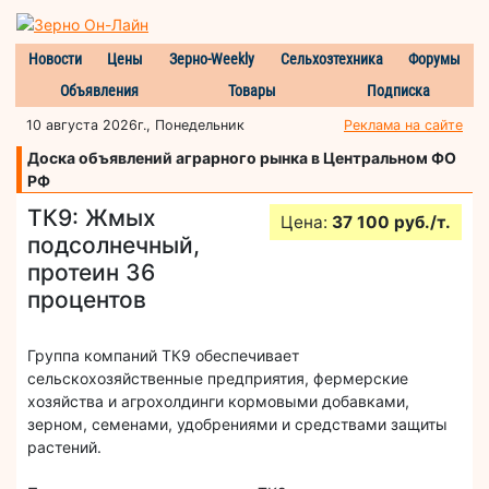
Новости
Цены
Зерно-Weekly
Сельхозтехника
Форумы
Объявления
Товары
Подписка
10 августа 2026г., Понедельник
Реклама на сайте
Доска объявлений аграрного рынка в Центральном ФО
РФ
ТК9: Жмых
Цена:
37 100 руб./т.
подсолнечный,
протеин 36
процентов
Группа компаний ТК9 обеспечивает
сельскохозяйственные предприятия, фермерские
хозяйства и агрохолдинги кормовыми добавками,
зерном, семенами, удобрениями и средствами защиты
растений.