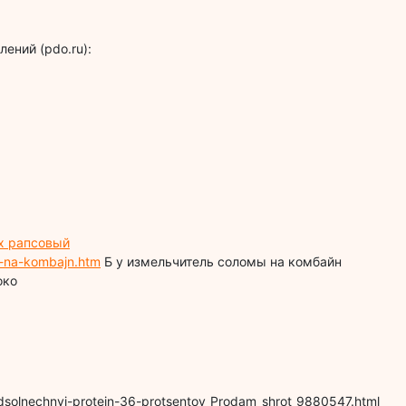
ений (pdo.ru):
 рапсовый
my-na-kombajn.htm
Б у измельчитель соломы на комбайн
око
dsolnechnyj-protein-36-protsentov_Prodam_shrot_9880547.html