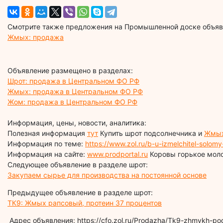
Смотрите также предложения на Промышленной доске объявл
Жмых: продажа
Объявление размещено в разделах:
Шрот: продажа в Центральном ФО РФ
Жмых: продажа в Центральном ФО РФ
Жом: продажа в Центральном ФО РФ
Информация, цены, новости, аналитика:
Полезная информация
тут
Купить шрот подсолнечника и
Жмых
Информация по теме:
https://www.zol.ru/b-u-izmelchitel-solo
Информация на сайте:
www.prodportal.ru
Коровы горькое мол
Следующее объявление в разделе шрот:
Закупаем сырье для производства на постоянной основе
Предыдущее объявление в разделе шрот:
ТК9: Жмых рапсовый, протеин 37 процентов
Адрес объявления: https://cfo.zol.ru/Prodazha/Tk9-zhmykh-po