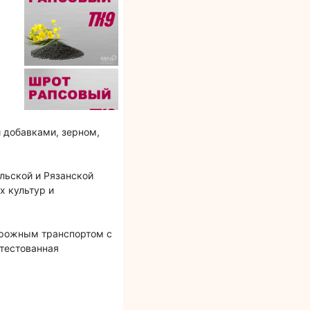
 добавками, зерном,
льской и Рязанской
х культур и
орожным транспортом с
ттестованная