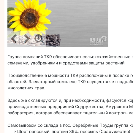
Группа компаний ТК9 обеспечивает сельскохозяйственные 
семенами, удобрениями и средствами защиты растений.
Производственные мощности ТК9 расположены в поселке го
областей. Элеваторный комплекс ТК9 осуществляет подрабо
многолетних трав.
Здесь же складируются и, при необходимости, фасуются к
производственных предприятий Содружества, Амурского МЭ
лаборатория, которая обеспечивает тщательный контроль к
Самовывозом со склада в пос. Серебряные Пруды группа к
> Шрот рапсовый, протеин 39%, россыпь (Содружество)