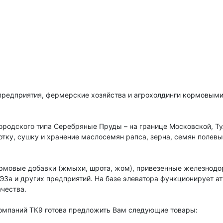
предприятия, фермерские хозяйства и агрохолдинги кормовыми
родского типа Серебряные Пруды – на границе Московской, Ту
тку, сушку и хранение маслосемян рапса, зерна, семян полевы
ормовые добавки (жмыхи, шрота, жом), привезенные железнод
За и других предприятий. На базе элеватора функционирует а
ачества.
омпаний ТК9 готова предложить Вам следующие товары: