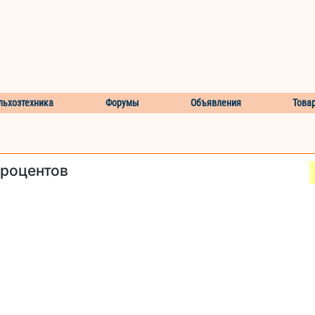
льхозтехника
Форумы
Объявления
Това
процентов