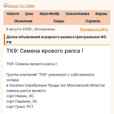
Новости
Цены
Зерно-Weekly
Сельхозтехника
Форумы
Объявления
Товары
Подписка
9 августа 2026г., Воскресенье
Реклама на сайте
Доска объявлений аграрного рынка в Центральном ФО
РФ
ТК9: Семена ярового рапса !
ТК9: Семена ярового рапса !
Группа компаний "ТК9" реализует с собственного
склада
в поселке Серебряные Пруды (юг Московской области)
семена рапса ярового
сорт Неман, ЭС,
сорт Гедемин, ЭС
сорт Грант, РС1