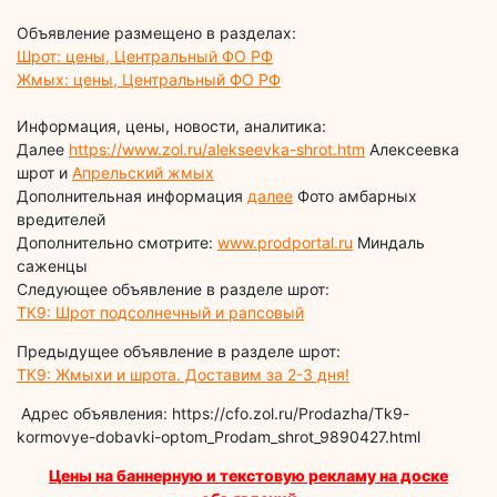
Объявление размещено в разделах:
Шрот: цены, Центральный ФО РФ
Жмых: цены, Центральный ФО РФ
Информация, цены, новости, аналитика:
Далее
https://www.zol.ru/alekseevka-shrot.htm
Алексеевка
шрот и
Апрельский жмых
Дополнительная информация
далее
Фото амбарных
вредителей
Дополнительно смотрите:
www.prodportal.ru
Миндаль
саженцы
Следующее объявление в разделе шрот:
ТК9: Шрот подсолнечный и рапсовый
Предыдущее объявление в разделе шрот:
ТК9: Жмыхи и шрота. Доставим за 2-3 дня!
Адрес объявления: https://cfo.zol.ru/Prodazha/Tk9-
kormovye-dobavki-optom_Prodam_shrot_9890427.html
Цены на баннерную и текстовую рекламу на доске