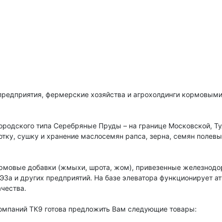
предприятия, фермерские хозяйства и агрохолдинги кормовыми
родского типа Серебряные Пруды – на границе Московской, Ту
тку, сушку и хранение маслосемян рапса, зерна, семян полевы
ормовые добавки (жмыхи, шрота, жом), привезенные железнод
За и других предприятий. На базе элеватора функционирует а
ачества.
омпаний ТК9 готова предложить Вам следующие товары: