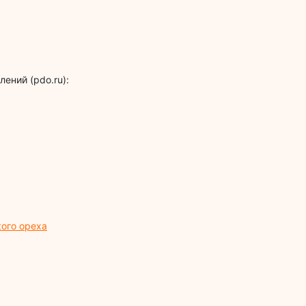
ений (pdo.ru):
ого ореха