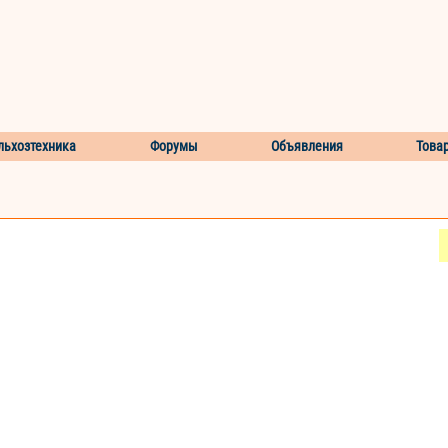
льхозтехника
Форумы
Объявления
Това