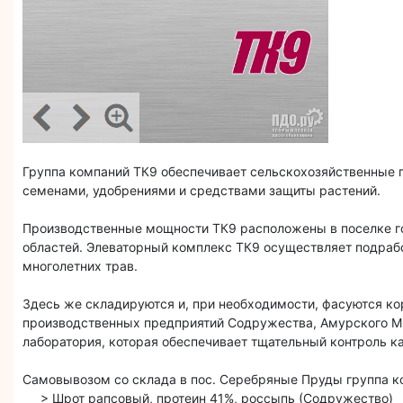
Группа компаний ТК9 обеспечивает сельскохозяйственные 
семенами, удобрениями и средствами защиты растений.
Производственные мощности ТК9 расположены в поселке го
областей. Элеваторный комплекс ТК9 осуществляет подрабо
многолетних трав.
Здесь же складируются и, при необходимости, фасуются к
производственных предприятий Содружества, Амурского МЭ
лаборатория, которая обеспечивает тщательный контроль к
Самовывозом со склада в пос. Серебряные Пруды группа к
> Шрот рапсовый, протеин 41%, россыпь (Содружество)