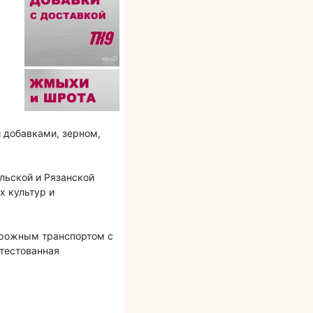
 добавками, зерном,
льской и Рязанской
х культур и
орожным транспортом с
ттестованная