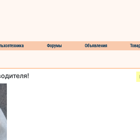
льхозтехника
Форумы
Объявления
Това
водителя!