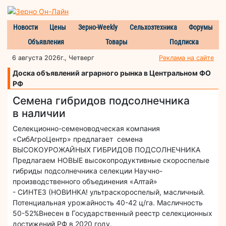
Новости
Цены
Зерно-Weekly
Сельхозтехника
Форумы
Объявления
Товары
Подписка
6 августа 2026г., Четверг
Реклама на сайте
Доска объявлений аграрного рынка в Центральном ФО
РФ
Семена гибридов подсолнечника
в наличии
Селекционно-семеноводческая компания
«СибАгроЦентр» предлагает семена
ВЫСОКОУРОЖАЙНЫХ ГИБРИДОВ ПОДСОЛНЕЧНИКА
Предлагаем НОВЫЕ высокопродуктивные скороспелые
гибриды подсолнечника селекции Научно-
производственного объединения «Алтай»
- СИНТЕЗ (НОВИНКА! ультраскороспелый, масличный.
Потенциальная урожайность 40-42 ц/га. Масличность
50-52%Внесен в Государственный реестр селекционных
достижений РФ в 2020 году.