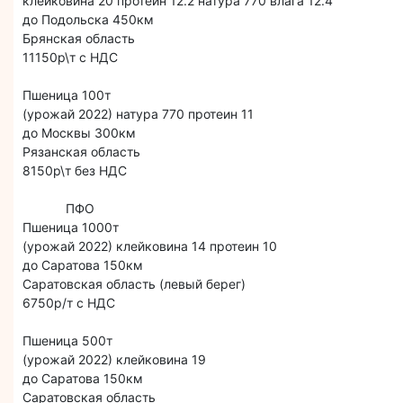
клейковина 20 протеин 12.2 натура 770 влага 12.4
до Подольска 450км
Брянская область
11150р\т с НДС
Пшеница 100т
(урожай 2022) натура 770 протеин 11
до Москвы 300км
Рязанская область
8150р\т без НДС
ПФО
Пшеница 1000т
(урожай 2022) клейковина 14 протеин 10
до Саратова 150км
Саратовская область (левый берег)
6750р/т с НДС
Пшеница 500т
(урожай 2022) клейковина 19
до Саратова 150км
Саратовская область