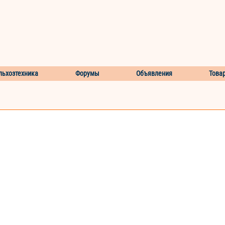
льхозтехника
Форумы
Объявления
Това