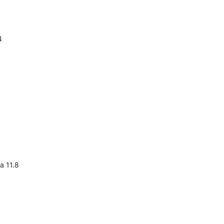
24
а 11.8