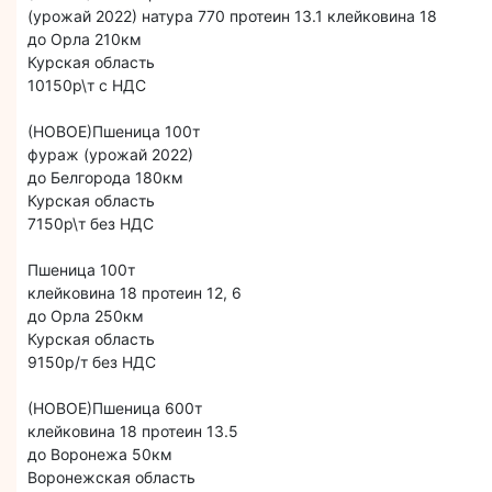
(урожай 2022) натура 770 протеин 13.1 клейковина 18
до Орла 210км
Курская область
10150р\т с НДС
(НОВОЕ)Пшеница 100т
фураж (урожай 2022)
до Белгорода 180км
Курская область
7150р\т без НДС
Пшеница 100т
клейковина 18 протеин 12, 6
до Орла 250км
Курская область
9150р/т без НДС
(НОВОЕ)Пшеница 600т
клейковина 18 протеин 13.5
до Воронежа 50км
Воронежская область