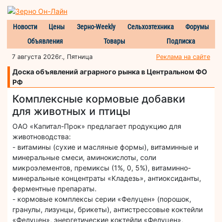
Новости
Цены
Зерно-Weekly
Сельхозтехника
Форумы
Объявления
Товары
Подписка
7 августа 2026г., Пятница
Реклама на сайте
Доска объявлений аграрного рынка в Центральном ФО
РФ
Комплексные кормовые добавки
для животных и птицы
ОАО «Капитал-Прок» предлагает продукцию для
животноводства:
- витамины (сухие и масляные формы), витаминные и
минеральные смеси, аминокислоты, соли
микроэлементов, премиксы (1%, 0, 5%), витаминно-
минеральные концентраты «Кладезь», антиоксиданты,
ферментные препараты.
- кормовые комплексы серии «Фелуцен» (порошок,
гранулы, лизунцы, брикеты), антистрессовые коктейли
«Фелуцен», энергетические коктейли «Фелуцен»,